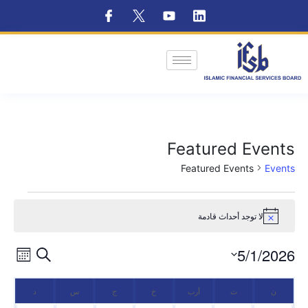
Featured Events
Featured Events
Events
لا توجد أحداث قادمة
Notice
ent
Events
5/1/2026
Search
الشهر
ews
Select
Search
Calendar
ion
date.
ن
ث
أرب
خ
ج
س
د
and