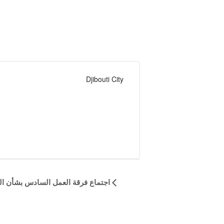
Djibouti City
Event
اجتماع فرقة العمل السادس بشأن التعافي والقرار من شرك
Navigation