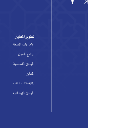
تطوير المعايير
ا
الإجراءات المتبعة
و
حو
برنامج العمل
وا
المبادئ الأساسية
ال
المعايير
ال
الملاحظات الفنية
ال
المبادئ الإرشادية
ال