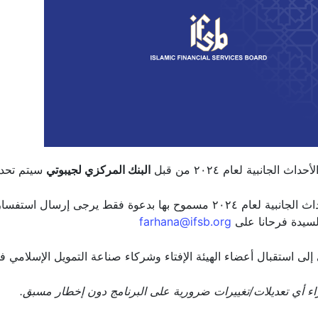
البنك المركزي لجيبوتي
سيتم تحديث تفاصيل الأحداث ف
المشاركة في اجتماعات الهيئة الإفتاء والأحداث الجانبية لعام ٢٠٢٤ مسموح بها بدعوة فقط يرجى إرسال استفساراتكم عبر
farhana@ifsb.
الهيئة الإفتاء وشركاء صناعة التمويل الإسلامي في مدينة جيبوتي، جيبو
رات ضرورية على البرنامج دون إخطار مسبق.