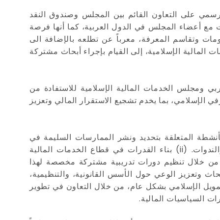
سمي على التعاون القائم بين المجلس وصندوق النقد
ت مع أعضاء المجلس في الدول العربية، كما أنها فرصة
مات وتقاسم المعرفة، معرباً عن تطلعه بالإضافة الى
ت المالية الإسلامية، إلى القيام بإجراء أبحاث مشتركة
بي ومجلس الخدمات المالية الإسلامية للاستفادة من
في الإسلامي، بما يخدم تشجيع الاستقرار المالي وتعزيز
 مجالات العمل المشترك والتي سوف تشمل، ولكنها لا تقتصر على، (i) الجهود والأنشطة المتعلقة بتحديد ونشر الممارسات السليمة في
صناعة الخدمات المالية الإسلامية من خلال القيام بتنظيم برامج توعية مشتركة، مثل ورش العمل، والمؤتمرات، والندوات. (ii) بناء القدرات في قطاع الخدمات المالية
ة من خلال تنظيم دورات تدريبية مشتركة مخصصة لهذا
إلكتروني بشكل أوسع، وتوفير قاعدة بيانات خاصة بالتمويل الإسلامي. (iii) تشجيع الأبحاث وتعزيز الوعي حول الأسس القانونية، والتنظيمية،
مويل الإسلامي بشكل عام، من خلال التعاون في تطوير
رات السياسيات المالية.