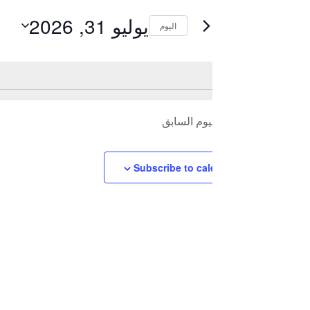
يوليو 31, 2026
اليوم
V
Select
Naviga
K
date.
يوم السابق
Subscribe to ca