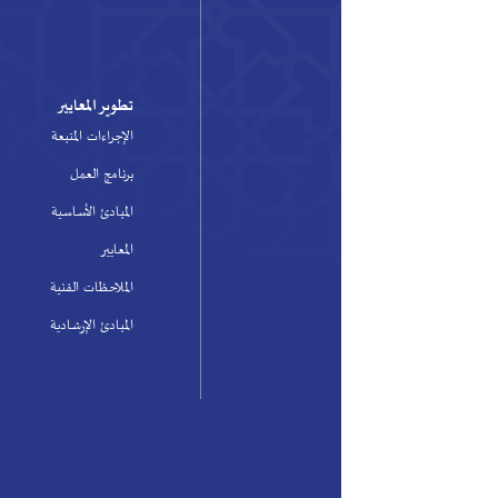
تطوير المعايير
ا
الإجراءات المتبعة
و
حو
برنامج العمل
وا
المبادئ الأساسية
ال
المعايير
ال
الملاحظات الفنية
ال
المبادئ الإرشادية
ال