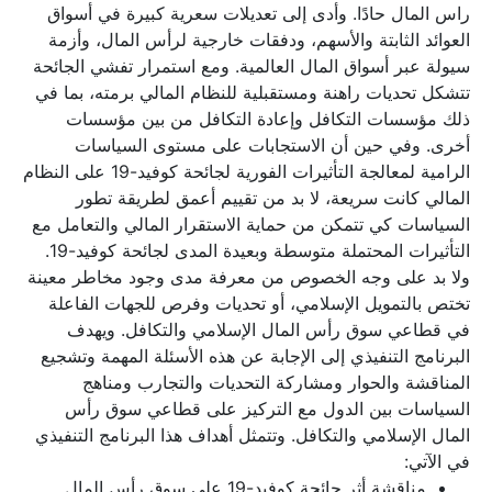
راس المال حادًا. وأدى إلى تعديلات سعرية كبيرة في أسواق
العوائد الثابتة والأسهم، ودفقات خارجية لرأس المال، وأزمة
سيولة عبر أسواق المال العالمية. ومع استمرار تفشي الجائحة
تتشكل تحديات راهنة ومستقبلية للنظام المالي برمته، بما في
ذلك مؤسسات التكافل وإعادة التكافل من بين مؤسسات
أخرى. وفي حين أن الاستجابات على مستوى السياسات
الرامية لمعالجة التأثيرات الفورية لجائحة كوفيد-19 على النظام
المالي كانت سريعة، لا بد من تقييم أعمق لطريقة تطور
السياسات كي تتمكن من حماية الاستقرار المالي والتعامل مع
التأثيرات المحتملة متوسطة وبعيدة المدى لجائحة كوفيد-19.
ولا بد على وجه الخصوص من معرفة مدى وجود مخاطر معينة
تختص بالتمويل الإسلامي، أو تحديات وفرص للجهات الفاعلة
في قطاعي سوق رأس المال الإسلامي والتكافل. ويهدف
البرنامج التنفيذي إلى الإجابة عن هذه الأسئلة المهمة وتشجيع
المناقشة والحوار ومشاركة التحديات والتجارب ومناهج
السياسات بين الدول مع التركيز على قطاعي سوق رأس
المال الإسلامي والتكافل. وتتمثل أهداف هذا البرنامج التنفيذي
في الآتي:
مناقشة أثر جائحة كوفيد-19 على سوق رأس المال