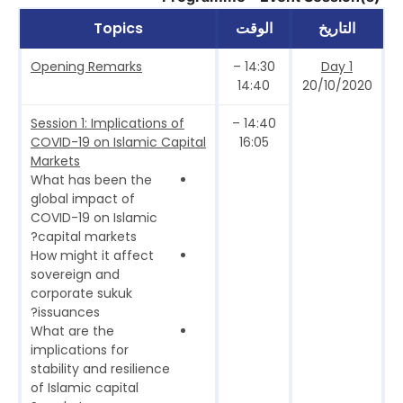
التاريخ
الوقت
Topics
Opening Remarks
14:30 –
Day 1
14:40
20/10/2020
Session 1: Implications of
14:40 –
COVID-19 on Islamic Capital
16:05
Markets
What has been the
global impact of
COVID-19 on Islamic
capital markets?
How might it affect
sovereign and
corporate sukuk
issuances?
What are the
implications for
stability and resilience
of Islamic capital