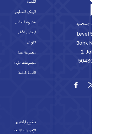
النشأة
ا
الهيكل التنظيمي
من
عضوية المجلس
تق
المجلس الأعلى
س
Level 
اللجان
تق
Bank N
2, J
مجموعة عمل
و
50480
مجموعات المهام
نش
الأمانة العامة
م
تطوير المعايير
ا
الإجراءات المتبعة
و