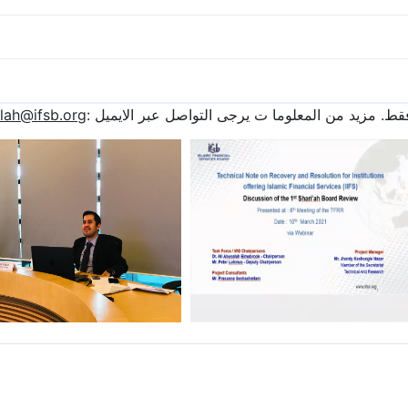
الرابعة مساء
ع
 ت يرجى التواصل عبر الايميل :
fadilah@ifsb.org
لقطات من الحد
ال
مارس 10, 2021